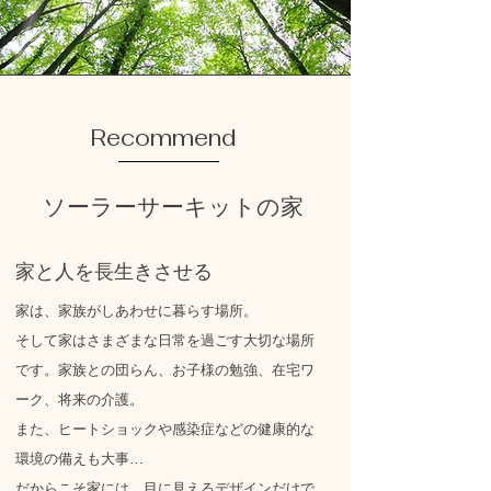
Recommend
​ソーラーサーキットの家
​家と人を長生きさせる
​家は、家族がしあわせに暮らす場所。
そして家はさまざまな日常を過ごす大切な
場所
です。家族との団らん、お子様の勉強、
在宅ワ
ーク、将来の介護。
また、ヒートショックや感染症などの
健康的な
環境の
備えも大事…
だからこそ家には、目に見えるデザイン
だけで