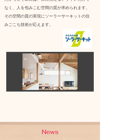
なく、
人を包みこむ空間の質が
求められます。
その空間の質
の実現に
ソーラーサーキットの
住
みごこち技術が応えます。
News