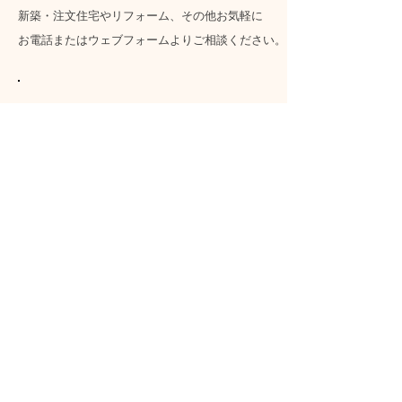
新築・注文住宅やリフォーム、その他お気軽に
お電話またはウェブフォームよりご相談ください。
TEL:
0739-45-0326
平日・土曜 9:00～18:00
​定休日 日曜・年末年始・
お盆
メールフォーム
​(有)溝口建設
​〒649-2321